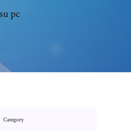
su pc
Category