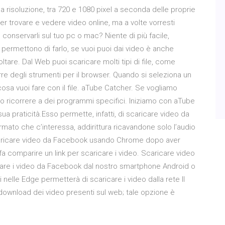
la risoluzione, tra 720 e 1080 pixel a seconda delle proprie
er trovare e vedere video online, ma a volte vorresti
conservarli sul tuo pc o mac? Niente di più facile,
e permettono di farlo, se vuoi puoi dai video è anche
ltare. Dal Web puoi scaricare molti tipi di file, come
re degli strumenti per il browser. Quando si seleziona un
 cosa vuoi fare con il file. aTube Catcher. Se vogliamo
mo ricorrere a dei programmi specifici. Iniziamo con aTube
ua praticità.Esso permette, infatti, di scaricare video da
ormato che c’interessa, addirittura ricavandone solo l’audio
caricare video da Facebook usando Chrome dopo aver
a comparire un link per scaricare i video. Scaricare video
care i video da Facebook dal nostro smartphone Android o
 nelle Edge permetterà di scaricare i video dalla rete Il
download dei video presenti sul web; tale opzione è