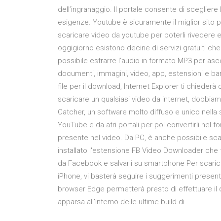
dell’ingranaggio. Il portale consente di scegliere 
esigenze. Youtube è sicuramente il miglior sito p
scaricare video da youtube per poterli rivedere e 
oggigiorno esistono decine di servizi gratuiti ch
possibile estrarre l’audio in formato MP3 per asco
documenti, immagini, video, app, estensioni e bar
file per il download, Internet Explorer ti chiederà
scaricare un qualsiasi video da internet, dobbia
Catcher, un software molto diffuso e unico nella s
YouTube e da atri portali per poi convertirli nel f
presente nel video. Da PC, è anche possibile s
installato l'estensione FB Video Downloader che f
da Facebook e salvarli su smartphone Per scari
iPhone, vi basterà seguire i suggerimenti presenti
browser Edge permetterà presto di effettuare il 
apparsa all'interno delle ultime build di