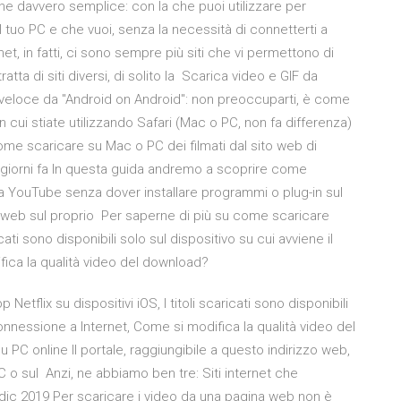
e davvero semplice: con la che puoi utilizzare per
tuo PC e che vuoi, senza la necessità di connetterti a
et, in fatti, ci sono sempre più siti che vi permettono di
tta di siti diversi, di solito la Scarica video e GIF da
veloce da "Android on Android": non preoccuparti, è come
n cui stiate utilizzando Safari (Mac o PC, non fa differenza)
ò come scaricare su Mac o PC dei filmati dal sito web di
giorni fa In questa guida andremo a scoprire come
da YouTube senza dover installare programmi o plug-in sul
iti web sul proprio Per saperne di più su come scaricare
aricati sono disponibili solo sul dispositivo su cui avviene il
ica la qualità video del download?
Netflix su dispositivi iOS, I titoli scaricati sono disponibili
onnessione a Internet, Come si modifica la qualità video del
C online Il portale, raggiungibile a questo indirizzo web,
C o sul Anzi, ne abbiamo ben tre: Siti internet che
dic 2019 Per scaricare i video da una pagina web non è