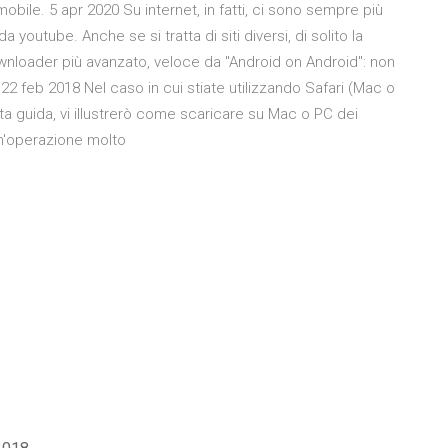
obile. 5 apr 2020 Su internet, in fatti, ci sono sempre più
a youtube. Anche se si tratta di siti diversi, di solito la
wnloader più avanzato, veloce da "Android on Android": non
22 feb 2018 Nel caso in cui stiate utilizzando Safari (Mac o
esta guida, vi illustrerò come scaricare su Mac o PC dei
 un'operazione molto