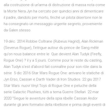
alla costruzione di un'arma di distruzione di massa nota come
la Morte Nera.Jyn ha cercato per quindici anni di dimenticare
il padre, dandolo per morto, finché un pilota disertore non le
ha consegnato un messaggio urgente segreto, proveniente
da Galen stesso.
19 déc. 2014 Robbie Coltrane (Rubeus Hagrid), Alan Rickman
(Severus Rogue), l'intrigue autour du prince de Sang mêlé
qu'on nous balance entre le Que devient Alan Tudyk (Firefly,
Rogue One) ? il y a 5 jours. Comme pour le reste du casting,
Alan Tudyk s'est d'abord fait connaître pour son rôle dans la
série 5 dic 2016 Star Wars Rogue One: arrivano le statiche di
Jyn Erso, Cassian e Darth Vader di Iron Studios. 22 giu 2017
Star Wars: nuovi Vinyl Toys di Rogue One e peluche della
serie Galactic Plushies, tutti a tema Guerre Stellari. 22 mar
2020 “Segue le avventure della spia ribelle Cassian Andor
durante gli anni formativi della ribellione e prima degli eventi di