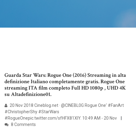
Guarda Star Wars: Rogue One (2016) Streaming in alta
definizione Italiano completamente gratis. Rogue One
streaming ITA film completo Full HD 1080p , UHD 4K
su Altadefinizione01.
20 Nov 2018 Cineblog.net · @CINEBL0G Rogue One' #FanArt
#ChristopherShy #StarWars
#RogueOnepic.twitter.com/sfHFX81XlY. 10:49 AM - 20 Nov
8 Comments