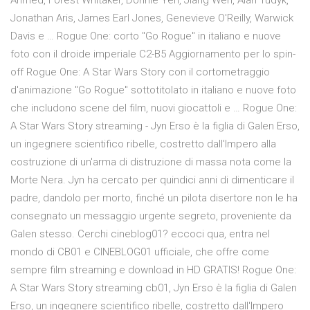
Ahmed, Forest Whitaker, Donnie Yen, Jiang Wen, Alan Tudyk,
Jonathan Aris, James Earl Jones, Genevieve O'Reilly, Warwick
Davis e … Rogue One: corto "Go Rogue" in italiano e nuove
foto con il droide imperiale C2-B5 Aggiornamento per lo spin-
off Rogue One: A Star Wars Story con il cortometraggio
d'animazione "Go Rogue" sottotitolato in italiano e nuove foto
che includono scene del film, nuovi giocattoli e … Rogue One:
A Star Wars Story streaming - Jyn Erso è la figlia di Galen Erso,
un ingegnere scientifico ribelle, costretto dall'Impero alla
costruzione di un'arma di distruzione di massa nota come la
Morte Nera. Jyn ha cercato per quindici anni di dimenticare il
padre, dandolo per morto, finché un pilota disertore non le ha
consegnato un messaggio urgente segreto, proveniente da
Galen stesso. Cerchi cineblog01? eccoci qua, entra nel
mondo di CB01 e CINEBLOG01 ufficiale, che offre come
sempre film streaming e download in HD GRATIS! Rogue One:
A Star Wars Story streaming cb01, Jyn Erso è la figlia di Galen
Erso, un ingegnere scientifico ribelle, costretto dall'Impero