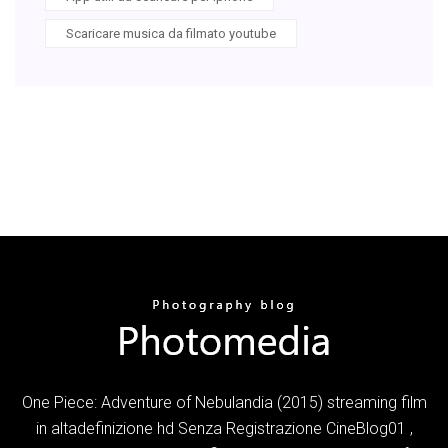
Scaricare musica da filmato youtube
One Piece: Adventure of Nebulandia (2015) streaming film
in altadefinizione hd Senza Registrazione CineBlog01 ,