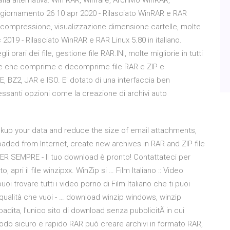
rafia alternativa: Win RAR, Winrare, Archivio WinRAR,
aggiornamento 26 10 apr 2020 - Rilasciato WinRAR e RAR
à di compressione, visualizzazione dimensione cartelle, molte
ic 2019 - Rilasciato WinRAR e RAR Linux 5.80 in italiano.
i orari dei file, gestione file RAR.INI, molte migliorie in tutti
one che comprime e decomprime file RAR e ZIP e
 BZ2, JAR e ISO. E' dotato di una interfaccia ben
ressanti opzioni come la creazione di archivi auto
ckup your data and reduce the size of email attachments,
aded from Internet, create new archives in RAR and ZIP file
R SEMPRE - Il tuo download è pronto! Contattateci per
ri il file winzipxx. WinZip si … Film Italiano :: Video
oi trovare tutti i video porno di Film Italiano che ti puoi
i qualità che vuoi - … download winzip windows, winzip
ita, l'unico sito di download senza pubblicitÃ in cui
modo sicuro e rapido RAR può creare archivi in formato RAR,