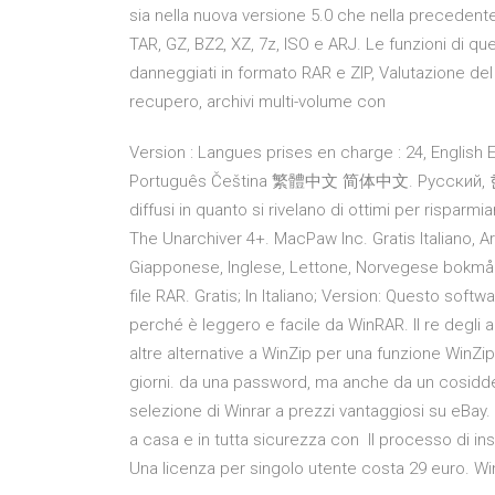
sia nella nuova versione 5.0 che nella precedente
TAR, GZ, BZ2, XZ, 7z, ISO e ARJ. Le funzioni di q
danneggiati in formato RAR e ZIP, Valutazione del
recupero, archivi multi-volume con
Version : Langues prises en charge : 24, Englis
Português Čeština 繁體中文 简体中文. Pусский, 한국어 
diffusi in quanto si rivelano di ottimi per rispar
The Unarchiver 4+. MacPaw Inc. Gratis Italiano, 
Giapponese, Inglese, Lettone, Norvegese bokmål,
file RAR. Gratis; In Italiano; Version: Questo sof
perché è leggero e facile da WinRAR. Il re degli
altre alternative a WinZip per una funzione Win
giorni. da una password, ma anche da un cosiddetto
selezione di Winrar a prezzi vantaggiosi su eBay.
a casa e in tutta sicurezza con Il processo di ins
Una licenza per singolo utente costa 29 euro. Wi