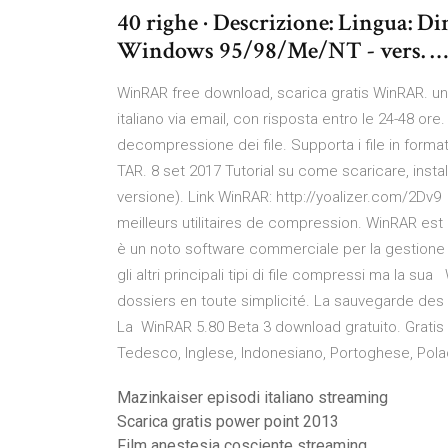
40 righe · Descrizione: Lingua: D
Windows 95/98/Me/NT - vers. …
WinRAR free download, scarica gratis WinRAR. una
italiano via email, con risposta entro le 24-48 
decompressione dei file. Supporta i file in forma
TAR. 8 set 2017 Tutorial su come scaricare, instal
versione). Link WinRAR: http://yoalizer.com/2Dv9
meilleurs utilitaires de compression. WinRAR e
è un noto software commerciale per la gestione de
gli altri principali tipi di file compressi ma la
dossiers en toute simplicité. La sauvegarde des 
La WinRAR 5.80 Beta 3 download gratuito. Gratis 
Tedesco, Inglese, Indonesiano, Portoghese, Po
Mazinkaiser episodi italiano streaming
Scarica gratis power point 2013
Film anestesia cosciente streaming