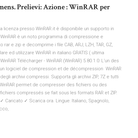
imens. Prelievi: Azione : WinRAR per
 licenza presso WinRAR.it è disponibile un supporto in
ore. WinRAR è un noto programma di compressione e
to rar e zip e decomprime i file CAB, ARJ, LZH, TAR, GZ,
lare ed utilizzare WinRAR in italiano GRATIS ( ultima
 WinRAR Télécharger - WinRAR (WinRAR) 5.80.1.0: L'un des
st un logiciel de compression et de décompression WinRAR
gli archivi compressi. Supporta gli archivi ZIP, 7Z e tutti
 sua WinRAR permet de compresser des fichiers ou des
fichiers compressés se fait sous les formats RAR et ZIP.
✓ Caricato ✓ Scarica ora. Lingue: Italiano, Spagnolo,
lacco,