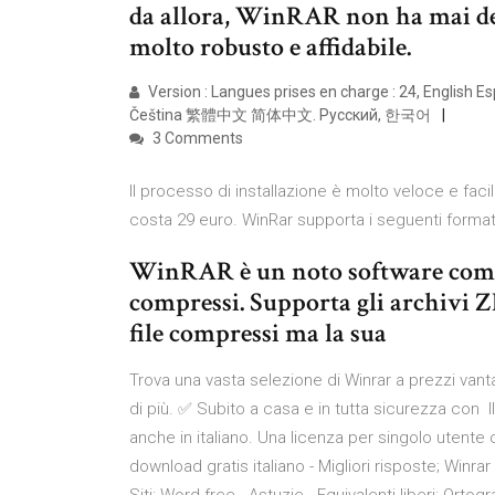
da allora, WinRAR non ha mai d
molto robusto e affidabile.
Version : Langues prises en charge : 24, English 
Čeština 繁體中文 简体中文. Pусский, 한국어
3 Comments
Il processo di installazione è molto veloce e faci
costa 29 euro. WinRar supporta i seguenti format
WinRAR è un noto software commer
compressi. Supporta gli archivi ZIP,
file compressi ma la sua
Trova una vasta selezione di Winrar a prezzi vant
di più. ✅ Subito a casa e in tutta sicurezza con I
anche in italiano. Una licenza per singolo utente
download gratis italiano - Migliori risposte; Winrar 