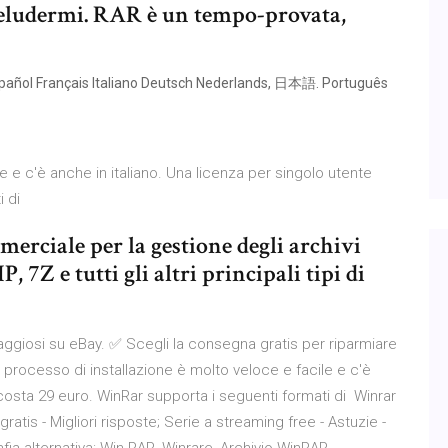
eludermi. RAR è un tempo-provata,
Español Français Italiano Deutsch Nederlands, 日本語. Português
le e c'è anche in italiano. Una licenza per singolo utente
i di
ciale per la gestione degli archivi
 7Z e tutti gli altri principali tipi di
aggiosi su eBay. ✅ Scegli la consegna gratis per riparmiare
l processo di installazione è molto veloce e facile e c'è
 costa 29 euro. WinRar supporta i seguenti formati di Winrar
gratis - Migliori risposte; Serie a streaming free - Astuzie -