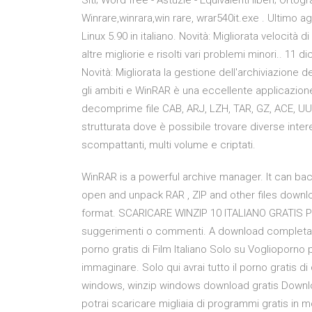
Siti; Word free - Astuzie - Equivalenti liberi; Ortog
Winrare,winrara,win rare, wrar540it.exe . Ultimo 
Linux 5.90 in italiano. Novità: Migliorata velocit
altre migliorie e risolti vari problemi minori.. 11 d
Novità: Migliorata la gestione dell'archiviazione degl
gli ambiti e WinRAR è una eccellente applicazi
decomprime file CAB, ARJ, LZH, TAR, GZ, ACE, UUE,
strutturata dove è possibile trovare diverse inte
scompattanti, multi volume e criptati.
WinRAR is a powerful archive manager. It can ba
open and unpack RAR , ZIP and other files downlo
format. SCARICARE WINZIP 10 ITALIANO GRATIS PE
suggerimenti o commenti. A download completato, ap
porno gratis di Film Italiano Solo su Voglioporno pu
immaginare. Solo qui avrai tutto il porno gratis d
windows, winzip windows download gratis Download
potrai scaricare migliaia di programmi gratis in 