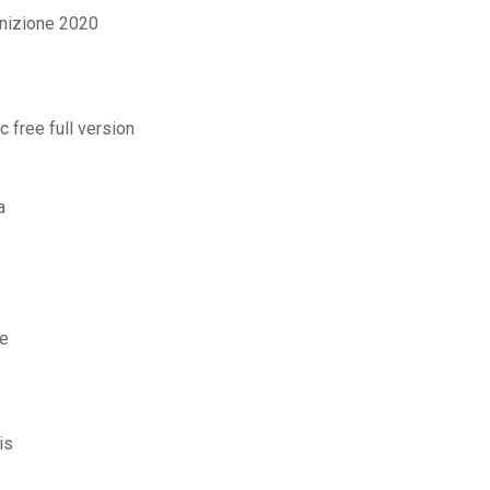
finizione 2020
free full version
a
ce
is