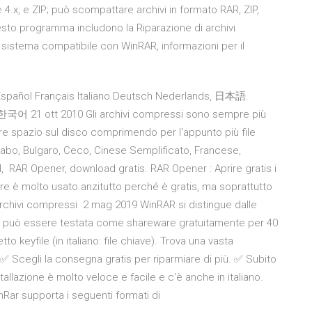
 4.x, e ZIP; può scompattare archivi in formato RAR, ZIP,
uesto programma includono la Riparazione di archivi
 sistema compatibile con WinRAR, informazioni per il
h Español Français Italiano Deutsch Nederlands, 日本語.
21 ott 2010 Gli archivi compressi sono sempre più
miare spazio sul disco comprimendo per l'appunto più file
Arabo, Bulgaro, Ceco, Cinese Semplificato, Francese,
 RAR Opener, download gratis. RAR Opener : Aprire gratis i
tware è molto usato anzitutto perché è gratis, ma soprattutto
 archivi compressi 2 mag 2019 WinRAR si distingue dalle
Zip può essere testata come shareware gratuitamente per 40
 keyfile (in italiano: file chiave). Trova una vasta
 ✅ Scegli la consegna gratis per riparmiare di più. ✅ Subito
tallazione è molto veloce e facile e c'è anche in italiano.
nRar supporta i seguenti formati di